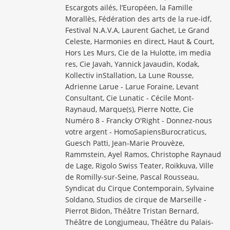
Escargots ailés, l’Européen, la Famille
Morallès, Fédération des arts de la rue-idf,
Festival N.A.V.A, Laurent Gachet, Le Grand
Celeste, Harmonies en direct, Haut & Court,
Hors Les Murs, Cie de la Hulotte, im media
res, Cie Javah, Yannick Javaudin, Kodak,
Kollectiv inStallation, La Lune Rousse,
Adrienne Larue - Larue Foraine, Levant
Consultant, Cie Lunatic - Cécile Mont-
Raynaud, Marque(s), Pierre Notte, Cie
Numéro 8 - Francky O'Right - Donnez-nous
votre argent - HomoSapiensBurocraticus,
Guesch Patti, Jean-Marie Prouvèze,
Rammstein, Ayel Ramos, Christophe Raynaud
de Lage, Rigolo Swiss Teater, Roikkuva, Ville
de Romilly-sur-Seine, Pascal Rousseau,
Syndicat du Cirque Contemporain, Sylvaine
Soldano, Studios de cirque de Marseille -
Pierrot Bidon, Théâtre Tristan Bernard,
Théâtre de Longjumeau, Théâtre du Palais-