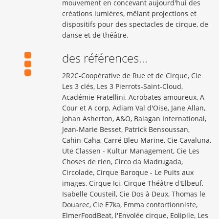
mouvement en concevant aujourd'hui des
créations lumières, mêlant projections et
dispositifs pour des spectacles de cirque, de
danse et de théâtre.
des références...
2R2C-Coopérative de Rue et de Cirque, Cie
Les 3 clés, Les 3 Pierrots-Saint-Cloud,
Académie Fratellini, Acrobates amoureux, A
Cour et A corp, Adiam Val d'Oise, Jane Allan,
Johan Asherton, A&O, Balagan International,
Jean-Marie Besset, Patrick Bensoussan,
Cahin-Caha, Carré Bleu Marine, Cie Cavaluna,
Ute Classen - Kultur Management, Cie Les
Choses de rien, Circo da Madrugada,
Circolade, Cirque Baroque - Le Puits aux
images, Cirque Ici, Cirque Théâtre d'Elbeuf,
Isabelle Cousteil, Cie Dos à Deux, Thomas le
Douarec, Cie E7ka, Emma contortionniste,
ElmerFoodBeat, l'Envolée cirque, Eolipile, Les